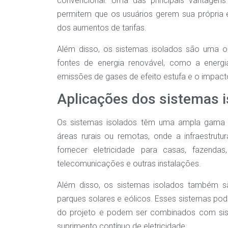
convencional. Uma das principais vantagens
permitem que os usuários gerem sua própria el
dos aumentos de tarifas.
Além disso, os sistemas isolados são uma op
fontes de energia renovável, como a energi
emissões de gases de efeito estufa e o impact
Aplicações dos sistemas 
Os sistemas isolados têm uma ampla gama d
áreas rurais ou remotas, onde a infraestrutu
fornecer eletricidade para casas, fazenda
telecomunicações e outras instalações.
Além disso, os sistemas isolados também sã
parques solares e eólicos. Esses sistemas p
do projeto e podem ser combinados com sis
suprimento contínuo de eletricidade.